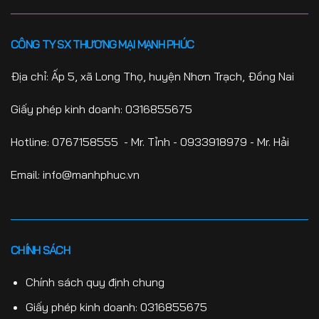
CÔNG TY SX THƯƠNG MẠI MẠNH PHÚC
Địa chỉ: Ấp 5, xã Long Thọ, huyện Nhơn Trạch, Đồng Nai
Giấy phép kinh doanh: 0316855675
Hotline:
0767158555
- Mr. Tỉnh -
0933918979
- Mr. Hải
Email: info@manhphuc.vn
CHÍNH SÁCH
Chính sách quy định chung
Giấy phép kinh doanh: 0316855675