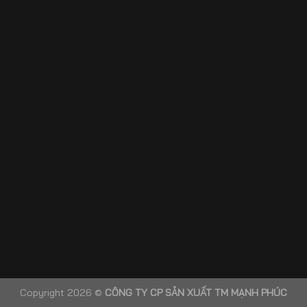
Copyright 2026 ©
CÔNG TY CP SẢN XUẤT TM MẠNH PHÚC