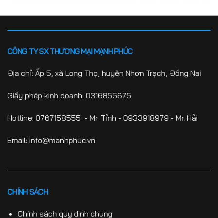
CÔNG TY SX THƯƠNG MẠI MẠNH PHÚC
Địa chỉ: Ấp 5, xã Long Thọ, huyện Nhơn Trạch, Đồng Nai
Giấy phép kinh doanh: 0316855675
Hotline:
0767158555
- Mr. Tỉnh -
0933918979
- Mr. Hải
Email: info@manhphuc.vn
CHÍNH SÁCH
Chính sách quy định chung