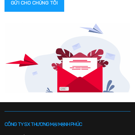
CÔNG TY SX THƯƠNG MẠI MẠNH PHÚC